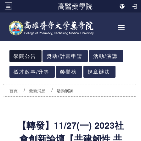
高醫藥學院
Toggle n
:::
學院公告
獎助/計畫申請
活動/演講
徵才啟事/升等
榮譽榜
規章辦法
首頁
最新消息
活動演講
【轉發】11/27(一) 2023社
會創新論壇【共建韌性 共