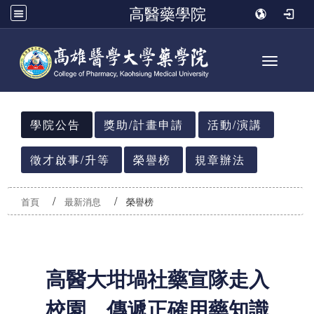
高醫藥學院
Toggle n
:::
學院公告
獎助/計畫申請
活動/演講
徵才啟事/升等
榮譽榜
規章辦法
首頁
最新消息
榮譽榜
高醫大坩堝社藥宣隊走入
校園 傳遞正確用藥知識