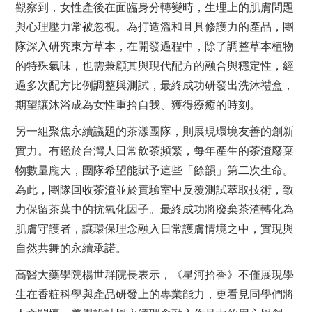
觀察到，女性產後在面臨身分轉變時，生理上的肌膚問題
與心理壓力常被忽視。為打造溫和且具修護力的產品，團
隊深入研究東方草本，在開發過程中，除了調整草本植物
的特殊氣味，也需兼顧其與現代配方的融合與穩定性，經
過多次配方比例調整與測試，最終成功研發出洗沐禮盒，
期望讓沐浴成為女性重拾自我、獲得療癒的時刻。
另一組聚焦永續議題的茶漾團隊，則展現環境友善的創新
實力。有鑑於台灣人日常飲茶頻繁，每年產生的茶渣廢棄
物數量龐大，團隊希望能賦予這些「餘韻」第二次生命。
為此，團隊回收茶渣並於實驗室中反覆測試萃取技術，致
力保留茶葉中的抗氧化因子。最終成功將廢棄茶渣轉化為
肌膚守護者，讓環保理念融入日常護膚情境之中，實現與
自然共舞的永續承諾。
高醫大藥學院楊世群院長表示，《星河拾香》不僅展現學
生在香粧科學與產品研發上的專業能力，更看見同學們將