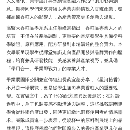
人文關懷、美學設計與永續理念融入作品中的用心與創
意。期待同學們未來持續以專業與熱情投入香粧產業，發
揮高醫香粧人的影響力，為產業帶來更多創新與溫度。
高醫大香粧品學系系主任顏峰霖指出，香粧品專業人才的
培育，不僅在於產品調製，更重要的是培養學生具備從科
學驗證、原料應用、配方研發到市場溝通的整合實力。本
次畢展呈現學生從課堂知識走向產品開發與品牌實作的歷
程，培育兼具研發技能、美感素養與產業視野，並具備
「學用合一、畢業即戰力」的專業人才。
畢業展團隊公關兼宣傳組組長蔡宜蓁分享，《星河拾香》
不只是一場展覽，更是從學生邁向專業香粧人的重要蛻
變。在實驗室中，為了1%的配方差異反覆測試；在討論
過程中，為了包裝美感不斷溝通與調整，這些挑戰讓團隊
學會從科學角度出發，同時更細緻地洞察使用者的情感需
求。團隊成員進一步表示，從燒杯中的原料到展場上的品
牌呈現，這段歷程讓他們對即將步入的香粧產業更具使命