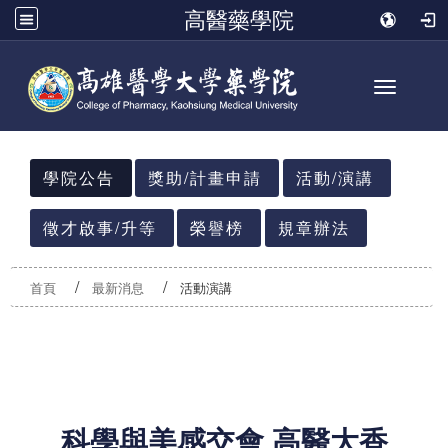
高醫藥學院
Toggle n
:::
學院公告
獎助/計畫申請
活動/演講
徵才啟事/升等
榮譽榜
規章辦法
首頁
最新消息
活動演講
科學與美感交會 高醫大香