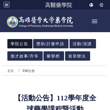
高醫藥學院
Toggle n
:::
學院公告
獎助/計畫申請
活動/演講
徵才啟事/升等
榮譽榜
規章辦法
首頁
EMI公告
【活動公告】112學年度全
球藥學課程暨活動