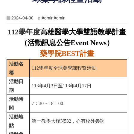
2024-04-30
AdminAdmin
學年度
高雄醫學大學雙語教學計畫
112
（活動訊息公告
）
Event News
藥學院
計畫
BEST
活動名
112
學年度全球藥學課程暨活動
稱
活動日
113
年4月3日至113年4月17日
期
活動時
7
：30 ~ 18：00
間
活動地
第一教學大樓N532，亦有校外參訪
點