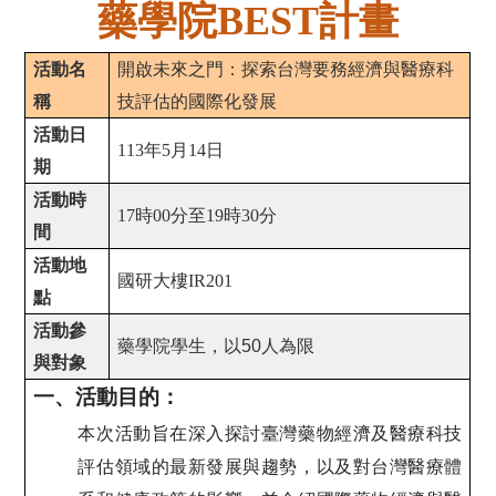
藥學院
計畫
BEST
活動名
開啟未來之門：探索台灣要務經濟與醫療科
稱
技評估的國際化發展
活動日
113
年
5
月
14
日
期
活動時
17
時
00
分至
19
時
30
分
間
活動地
國研大樓
IR201
點
活動參
藥學院學生，以50人為限
與對象
一、活動目的：
本次活動旨在深入探討臺灣藥物經濟及醫療科技
評估領域的最新發展與趨勢，以及對台灣醫療體