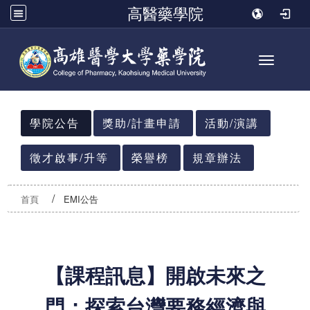
高醫藥學院
Toggle n
:::
學院公告
獎助/計畫申請
活動/演講
徵才啟事/升等
榮譽榜
規章辦法
首頁
EMI公告
【課程訊息】開啟未來之
門：探索台灣要務經濟與