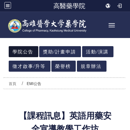
高醫藥學院
Toggle n
:::
學院公告
獎助/計畫申請
活動/演講
徵才啟事/升等
榮譽榜
規章辦法
首頁
EMI公告
【課程訊息】英語用藥安
全宣導教學工作坊