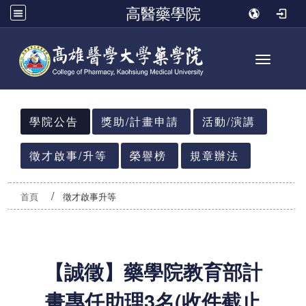
高醫藥學院
Toggle n
:::
學院公告
獎助/計畫申請
活動/演講
徵才啟事/升等
榮譽榜
規章辦法
首頁
徵才啟事升等
【誠徵】藥學院教育部計
畫專任助理3名(收件截止