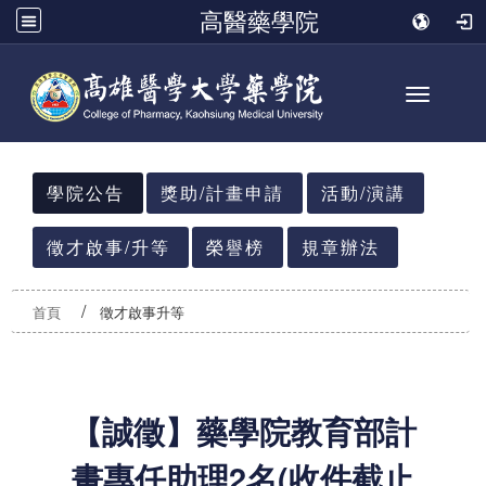
高醫藥學院
Toggle n
:::
學院公告
獎助/計畫申請
活動/演講
徵才啟事/升等
榮譽榜
規章辦法
首頁
徵才啟事升等
【誠徵】藥學院教育部計
畫專任助理2名(收件截止