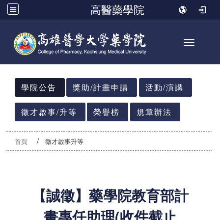
高醫藥學院
Toggle n
:::
學院公告
獎助/計畫申請
活動/演講
徵才啟事/升等
榮譽榜
規章辦法
首頁
徵才啟事升等
【誠徵】藥學院教育部計
畫專任助理(收件截止