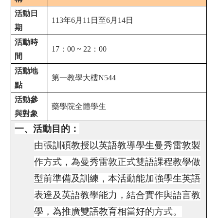
活動日
113
年
6
月
11
日至
6
月
14
日
期
活動時
17
：
00 ~ 22
：
00
間
活動地
第一教學大樓
N544
點
活動參
藥學院全體學生
與對象
一、活動目的：
由張訓碩教授以英語教導學生曼秀雷敦製
作方式，為曼秀雷敦正式雙語課程教學做
型前準備及訓練，本活動能加強學生英語
表達及英語教學能力，結合實作與語言教
學，為推廣雙語教育相當好的方式。