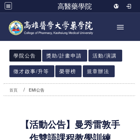
高醫藥學院
Toggle n
:::
學院公告
獎助/計畫申請
活動/演講
徵才啟事/升等
榮譽榜
規章辦法
首頁
EMI公告
【活動公告】曼秀雷敦手
作雙語課程教學訓練