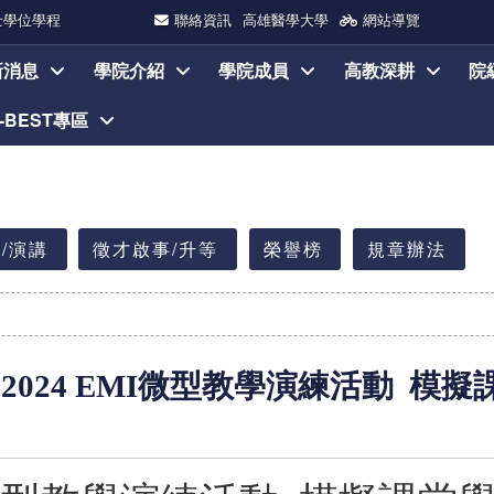
士學位學程
聯絡資訊
高雄醫學大學
網站導覽
新消息
學院介紹
學院成員
高教深耕
院
I-BEST專區
/演講
徵才啟事/升等
榮譽榜
規章辦法
!】2024 EMI微型教學演練活動 模