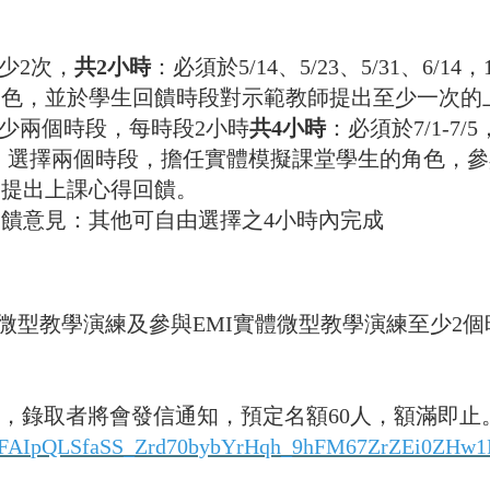
少2次，
共2小時
：必須於5/14、5/23、5/31、6/14
角色，並於學生回饋時段對示範教師提出至少一次的
至少兩個時段，每時段2小時
共4小時
：必須於7/1-7/
），選擇兩個時段，擔任實體模擬課堂學生的角色，
師提出上課心得回饋。
饋意見：其他可自由選擇之4小時內完成
I線上微型教學演練及參與EMI實體微型教學演練至少2個
登記，錄取者將會發信通知，預定名額60人，額滿即止
d/e/1FAIpQLSfaSS_Zrd70bybYrHqh_9hFM67ZrZEi0ZHw1