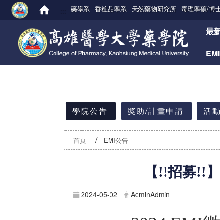
藥學系
香粧品學系
天然藥物研究所
毒理學碩/博
:::
:::
最
EM
:::
學院公告
獎助/計畫申請
活動
首頁
EMI公告
【!!招募!
2024-05-02
AdminAdmin