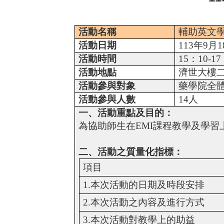
活動名稱
輔助英文
活動日期
113
年
9
月
1
活動時間
15
：
10-17
活動地點
濟世大樓
活動參與對象
藥學院全
活動參與人數
14
人
一、活動重點及目的：
為協助師生在
EMI
課程教學及學習
二、活動之質量化指標：
項目
1.
本次活動的日期及時段安排
2.
本次活動之內容及進行方式
3.
本次活動對教學上的助益