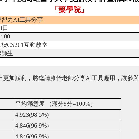
「藥學院」
學習之
AI
工具分享
8
日
：
00
二樓
CS201
互動教室
體師生
上更加順利，將邀請雍怡老師分享
AI
工具應用，讓參
平均滿意度
（滿分
5
分
=100%
）
4.923(98.5%)
4.846(96.9%)
4.846(96.9%)