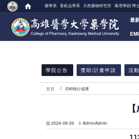
藥學系
香粧品學系
天然藥物研究所
毒理學碩/博
:::
:::
最
EM
:::
學院公告
獎助/計畫申請
活動
首頁
EMI執行成果
【
2024-09-26
AdminAdmin
11