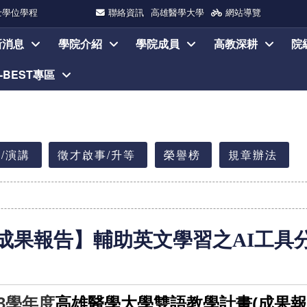
士學位學程
聯絡資訊
高雄醫學大學
網站導覽
新消息
學院介紹
學院成員
高教深耕
院
I-BEST專區
/演講
徵才啟事/升等
榮譽榜
規章辦法
成果報告】
輔助英文學習之
AI
工具
3
學年度
高雄醫學大學雙語教學計畫(成果報