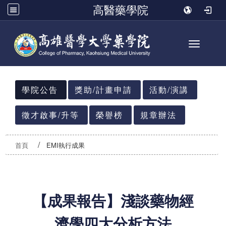
高醫藥學院
Toggle n
:::
學院公告
獎助/計畫申請
活動/演講
徵才啟事/升等
榮譽榜
規章辦法
首頁
EMI執行成果
【成果報告】淺談藥物經
濟學四大分析方法