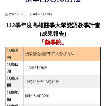
2024-06-03
AdminAdmin
112
學年度
高雄醫學大學雙語教學計畫
(成果報告)
「藥學院」
活動名
淺談藥物經濟學四大分析方法
稱
活動日
113
年
5
月
30
日
期
活動時
12
時
10
分至
13
時
10
分
間
活動地
國研大樓
IR201
點