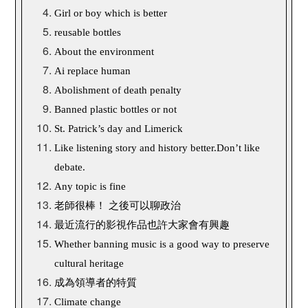
Girl or boy which is better
reusable bottles
About the environment
Ai replace human
Abolishment of death penalty
Banned plastic bottles or not
St. Patrick’s day and Limerick
Like listening story and history better.Don’t like
debate.
Any topic is fine
老師很棒！
之後可以聊政治
最近流行的影視作品也許大家會有興趣
Whether banning music is a good way to preserve
cultural heritage
成為領導者的特質
Climate change