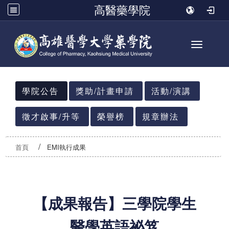
高醫藥學院
Toggle n
:::
學院公告
獎助/計畫申請
活動/演講
徵才啟事/升等
榮譽榜
規章辦法
首頁
EMI執行成果
【成果報告】三學院學生
醫學英語祕笈