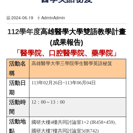
2024-06-19
AdminAdmin
112
學年度
高雄醫學大學雙語教學計畫
(成果報告)
「
醫學院、口腔醫學院、
藥學院」
活動名
高雄醫學大學三學院學生醫學英語秘笈
稱
活動日
113
年
02
月
26
日
~113
年
06
月
04
日
期
活動時
12
：
00
～
13
：
00
間
活動地
國研大樓
4
樓共同討論室
1+2 (IR458+459)
、
點
國研大樓
7
樓共同討論室
5(IR742)