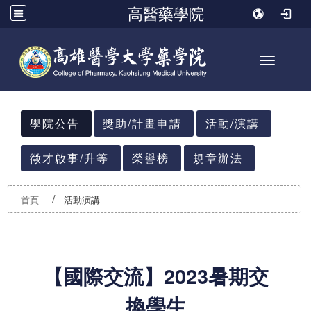
高醫藥學院
Toggle n
:::
學院公告
獎助/計畫申請
活動/演講
徵才啟事/升等
榮譽榜
規章辦法
首頁
活動演講
【國際交流】2023暑期交
換學生