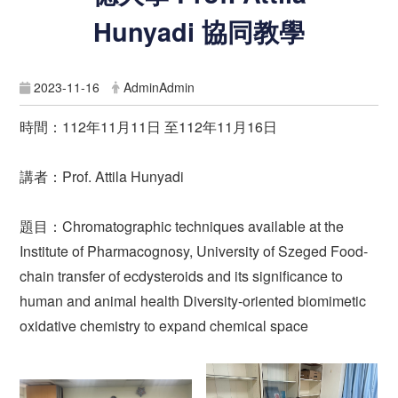
Hunyadi 協同教學
2023-11-16
AdminAdmin
時間：112年11月11日 至112年11月16日
講者：Prof. Attila Hunyadi
題目：Chromatographic techniques available at the
Institute of Pharmacognosy, University of Szeged Food-
chain transfer of ecdysteroids and its significance to
human and animal health Diversity-oriented biomimetic
oxidative chemistry to expand chemical space