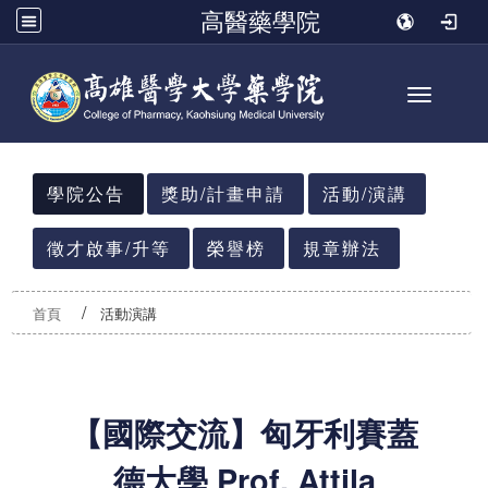
高醫藥學院
Toggle n
:::
學院公告
獎助/計畫申請
活動/演講
徵才啟事/升等
榮譽榜
規章辦法
首頁
活動演講
【國際交流】匈牙利賽蓋
德大學 Prof. Attila