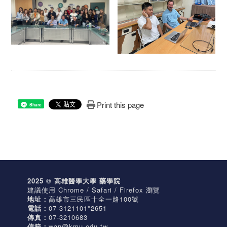
Print this page
Share
2025 © 高雄醫學大學 藥學院
建議使用 Chrome / Safari / Firefox 瀏覽
地址：
高雄市三民區十全一路100號
電話：
07-3121101*2651
傳真：
07-3210683
信箱：
wan@kmu.edu.tw