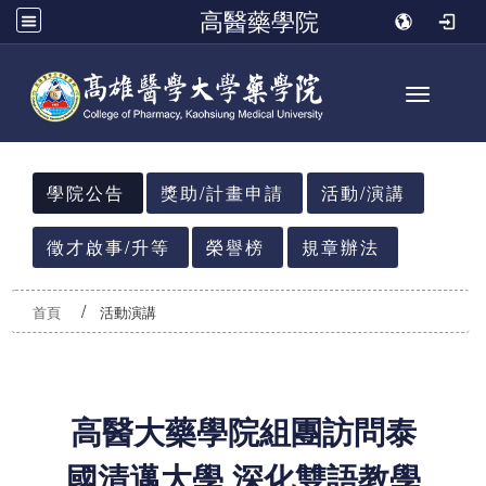
高醫藥學院
Toggle n
:::
學院公告
獎助/計畫申請
活動/演講
徵才啟事/升等
榮譽榜
規章辦法
首頁
活動演講
高醫大藥學院組團訪問泰
國清邁大學 深化雙語教學