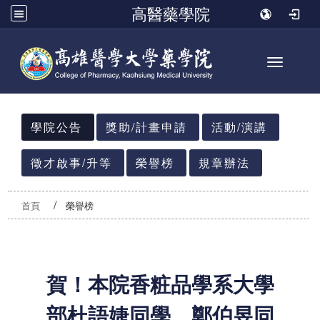
高醫藥學院
Toggle n
:::
學院公告
獎助/計畫申請
活動/演講
徵才啟事/升等
榮譽榜
規章辦法
首頁
榮譽榜
賀！本院香粧品學系大學
部杜語婕同學、鄭伯昱同