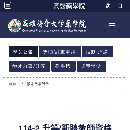
高醫藥學院
Toggle n
:::
學院公告
獎助/計畫申請
活動/演講
徵才啟事/升等
榮譽榜
規章辦法
首頁
徵才啟事升等
114-2 升等/新聘教師資格