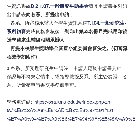
生資訊系統
D.2.1.07.
一般研究生助學金
填具申請書並列印
出申請表
向各系、所提出申請
，
各系、所審核承辦人至學生資訊系統
T.I.04.
一般研究生
~
系所初審
完成資格審核後，
列印出紙本名冊且完成用印後
送學務處生輔組相關承辦人，
再提本校學生獎助學金審查小組委員會審決之。
(
初審流
程教學如附件
)
3.各系、所受理研究生申請時，申請人應於申請書具結，
保證無不符規定情事，經指導教授及系、所主管簽證，各
系、所彙整申請書交學務處申辦。
學務處連結:
https://osa.kmu.edu.tw/index.php/zh-
tw/%E5%8A%A9%E5%AD%B8%E9%87%91/121-
%E7%A0%94%E7%A9%B6%E7%94%9F%E5%8A%A9%