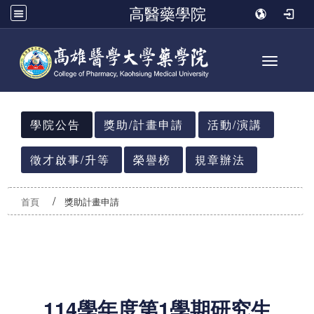
高醫藥學院
Toggle n
:::
學院公告
獎助/計畫申請
活動/演講
徵才啟事/升等
榮譽榜
規章辦法
首頁
獎助計畫申請
114
學年度第1學期研究生