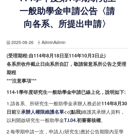
一般助學金申請公告
〈請
向各系、所提出申請〉
2025-08-26
AdminAdmin
(
受理期程
:
自
114
年
8
月
18
日至
114
年10月3
日止)
各系所收件截止日由系所自訂，敬請留意系所公告之受理
期程
***
注意事項
***
114-1
學年度研究生一般助學金申請已線上化，說明如下
:
1.請各系、所研究生一般助學金承辦人務必於
114
年8
月30
日前
至
承辦人權限維護名單
<<(
點我
)
維護其承辦人資料，
以利開啟研究生一般助學金
T.I.04.
初審審核權
。
2.每學期申請一次，申請人(研究生)應於公告期限內至學