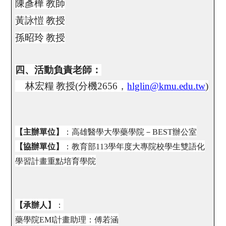
陳彥樺
教師
黃詠愷
教授
孫昭玲
教授
四、活動負責老師：
林宏糧
教授
(
分機
2656
，
hlglin@kmu.edu.tw
)
【主辦單位】
：高雄醫學大學藥學院－
BEST
辦公室
【協辦單位】
：教育部
113
學年度大專院校學生雙語化
學習計畫重點培育學院
【承辦人】
：
藥學院
EMI
計畫助理：傅若涵