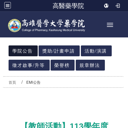
高醫藥學院
Toggle n
:::
學院公告
獎助/計畫申請
活動/演講
徵才啟事/升等
榮譽榜
規章辦法
首頁
EMI公告
【教師活動】113學年度