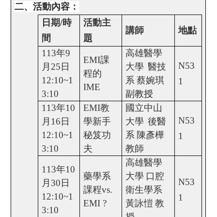
二、活動內容：
日期
/
時
活動主
講師
地點
間
題
113
年
9
高雄醫學
EMI
課
N53
月
25
日
大學
醫技
程的
12:10~1
系
蔡婉琪
1
IME
3:10
副教授
113
年
10
EMI
教
國立中山
N53
月
16
日
學新手
大學
後醫
12:10~1
秘笈功
系
陳彥樺
1
3:10
夫
教
師
高雄醫學
113
年
10
藥學系
大學
口腔
N53
月
30
日
課程
vs.
衛生學系
12:10~1
1
EMI ?
黃詠愷
教
3:10
授