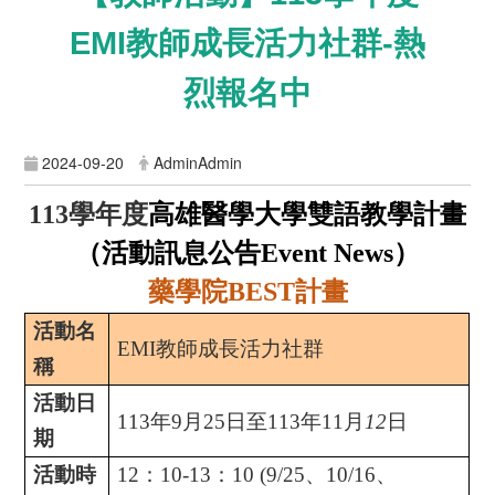
EMI教師成長活力社群-熱
烈報名中
2024-09-20
AdminAdmin
113
學年度
高雄醫學大學雙語教學計畫
（活動訊息公告
Event News
）
藥學院
BEST
計畫
活動名
EMI
教師成長活力社群
稱
活動日
113
年
9
月
25
日至
113
年
11
月
12
日
期
活動時
12
：
10-13
：
10 (9/25、10/16、