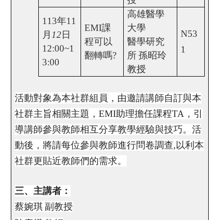
高雄醫學
113
年
11
EMI
課
大學
N53
月
12
日
程可以
醫學研究
12:00~1
1
翻轉嗎
?
所
孫昭玲
3:00
教授
活動對象為本社群組員，由邀請講師自訂與本
社群主旨相關主題，
EMI
助理擔任課程
TA
，引
導講師參與教師相互分享教學經驗與技巧。活
動後，將請每位參與教師進行問卷調查
,
以利本
社群更貼近教師們的需求。
三、主講者：
蔡婉琪
副教授