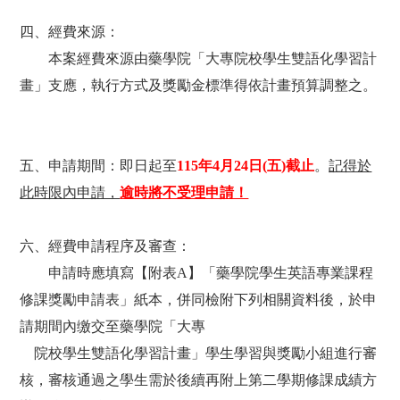
四、經費來源：
本案經費來源由藥學院「大專院校學生雙語化學習計
畫」支應，執行方式及獎勵金標準得依計畫預算調整
之。
五、申請期間：即日起
至
115
年
4
月
24
日
(
五
)
截止
。
記得於
此時限內申請，
逾時將不受理申請！
六、經費申請程序及審查：
申請時應填寫【附表
A
】「藥學院學生英語專業課程
修課獎勵申請表」紙本，併同檢附下列相關資料後，於申
請期間內缴交至藥學院「大專
院校學生雙語化學習計畫」學生學習與獎勵小組進行審
核，審核通過之學生需於後續再附上第二學期修課成績方