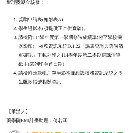
辦理獎勵金核發：
獎勵申請表
(
如附表
A)
學生證影本
(
須提供正本供查驗
)
。
請檢附114學年度第一學期修課成績單(需至學校機
器影印)、校務資訊系统D.1.22「課表查詢與選課清
單確認」下載列印之114學年度第二學期選課清單
紙本(需列印頁首日期)
請檢附匯款帳戶存簿影本並維護校務資訊系統之學
生匯款帳號相關資訊
【承辦人】
藥學院
EMI
計畫助理：傅若涵