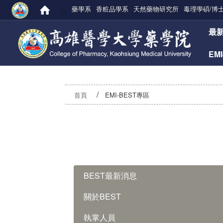
藥學系
香粧品學系
天然藥物研究所
毒理學碩/博
:::
:::
最
EM
首頁
EMI-BEST專區
:::
BEST最新消息
關於BEST
執掌人員