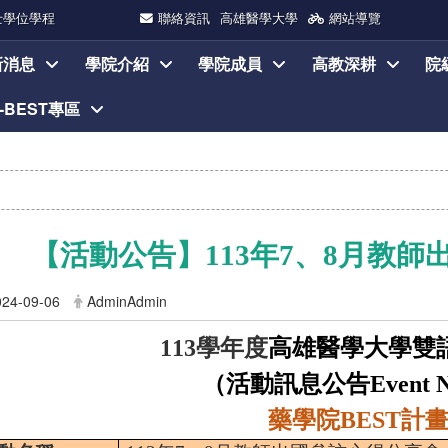
士學位學程
聯絡資訊
高雄醫學大學
網站導覽
新消息
學院介紹
學院成員
高教深耕
院
I-BEST專區
【活動公告】
113
年
7
、
8
月教師
024-09-06
AdminAdmin
學年度
高雄醫學大學雙
113
（活動訊息公告
Event 
藥學院
計
BEST