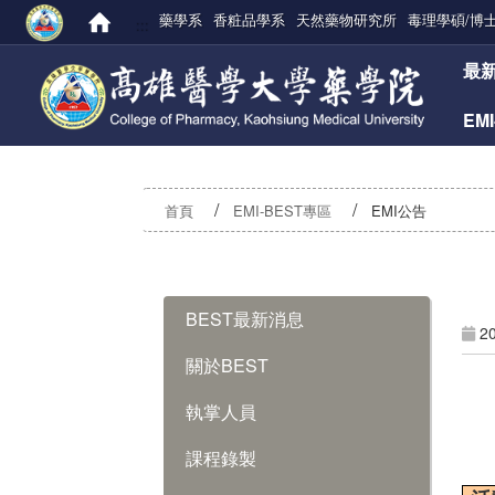
藥學系
香粧品學系
天然藥物研究所
毒理學碩/博
:::
:::
最
EM
首頁
EMI-BEST專區
EMI公告
:::
BEST最新消息
2
關於BEST
執掌人員
課程錄製