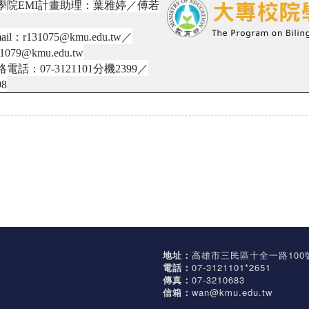
學院EMI計畫助理：葉雅婷／傅若
mail：
r13107
5@kmu.edu.tw
／
31079@kmu.edu.tw
絡電話：
07-3121101
分機
2399
／
98
地址：
高雄市三民區十全一路100
電話：
07-3121101*2651
傳真：
07-3210683
信箱：
wan@kmu.edu.tw