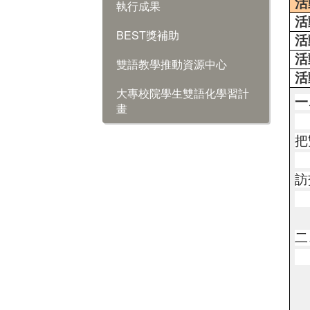
活
執行成果
活
BEST獎補助
活
活
雙語教學推動資源中心
活
大專校院學生雙語化學習計
一
畫
把
起
訪
互
二
活