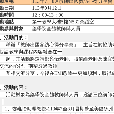
動名稱
113
年
7
、
8
月教師出國參訪心得分享會
動日期
113
年
9
月
12
日
動時間
12
：
00-13
：
00
動地點
第一教學大樓
5
樓
N532
會議室
動參與對象
藥學院全體教師與人員
、活動目的：
舉辦「
教師出國參訪心得分享會
」，主旨在於協助
雙語教學與課程內容融合在一
，其活動將邀請鄭雍怡老師、張值維老師及陳宜芳老
交流的心得。期望透過教師
相交流分享，今後在EMI教學中更加順利，取得
、
活動內容：
動對象為藥學院全體教師與人員，邀請三位講師
1、鄭雍怡助理教授-113年7至8月暑期赴至美國德