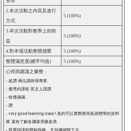
安排
2.
本次活動之內容及進行
5 (100%)
方式
3.
本次活動對教學上的助
5 (100%)
益
4.
對本場活動整體感覺
5 (100%)
整體滿意度
(
總平均值
)
5 (100%)
心得與建議之彙整：
-
超讚
兩位講師很專業
-
優秀的課程
英文上課讚
-
收穫滿滿
-
讚
-
very good learning class !
真的可以實際應用基因體學的資料
庫
還有了解各國家用藥差異
-
我覺得課程體驗很棒，支持繼續辦下去