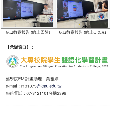
6/12
教案報告
(
線上回饋
)
6/12
教案報告
(
線上
Q & A)
【承辦窗口】：
藥學院EMI計畫助理：葉雅婷
e-mail：r131075
@kmu.edu.tw
聯絡電話：07-3121101分機2399