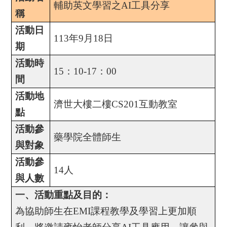
輔助英文學習之
AI
工具分享
稱
活動日
113
年
9
月
18
日
期
活動時
15
：
10-17
：
00
間
活動地
濟世大樓二樓
CS201
互動教室
點
活動參
藥學院全體師生
與對象
活動參
14
人
與人數
一、活動重點及目的：
為協助師生在
EMI
課程教學及學習上更加順