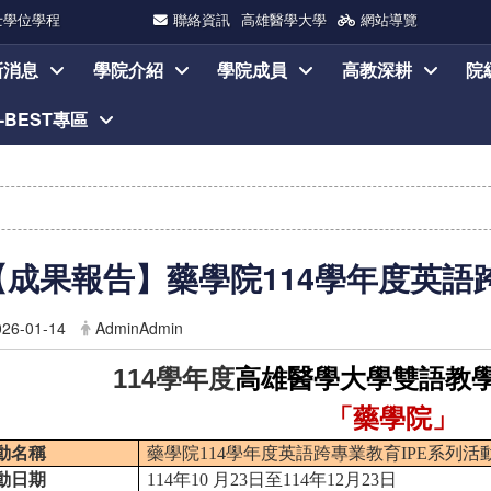
士學位學程
聯絡資訊
高雄醫學大學
網站導覽
新消息
學院介紹
學院成員
高教深耕
院
I-BEST專區
【成果報告】藥學院114學年度英語
026-01-14
AdminAdmin
114
學年度
高雄醫學大學雙語教學
「藥學院」
動名稱
藥學院
114
學年度英語跨專業教育
IPE
系列活
動日期
114
年
10
月
23
日至
114
年
12
月
23
日