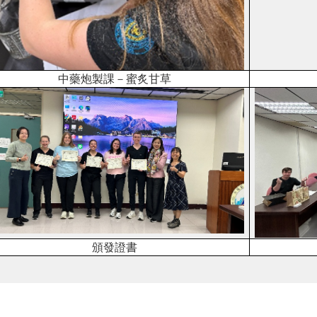
中藥炮製課－蜜炙甘草
頒發證書