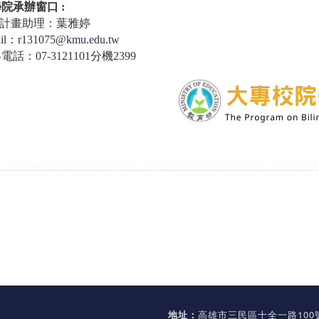
學院承辦窗口
:
計畫助理：葉雅婷
il
：
r131075
@kmu.edu.tw
絡電話：
07-3121101
分機
2399
地址：
高雄市三民區十全一路100