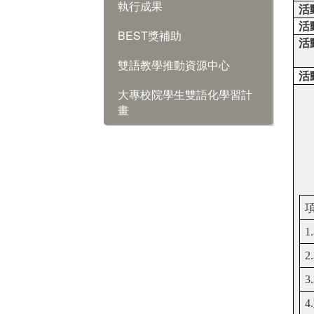
執行成果
活
活
BEST獎補助
活
雙語教學推動資源中心
活
大專校院學生雙語化學習計
畫
1.
2.
3.
4.