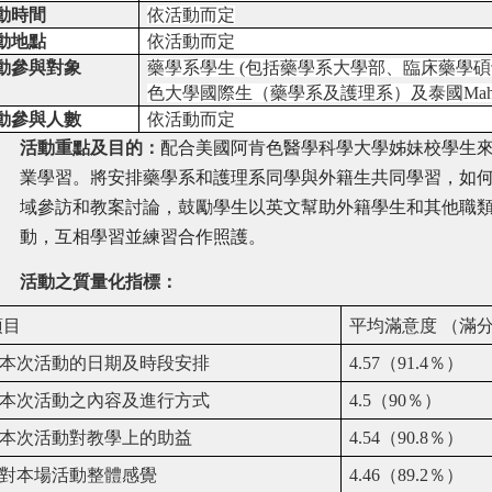
動時間
依活動而定
動地點
依活動而定
動參與對象
藥學系學生 (包括藥學系大學部、臨床藥學
色大學國際生（藥學系及護理系）及泰國Mahi
動參與人數
依活動而定
活動重點及目的：
配合美國阿肯色醫學科學大學姊妹校學生
業學習。將安排藥學系和護理系同學與外籍生共同學習，如
域參訪和教案討論，鼓勵學生以英文幫助外籍學生和其他職
動，互相學習並練習合作照護。
活動之質量化指標：
項目
平均滿意度
（滿
本次活動的日期及時段安排
4.57
（
91.4
％）
本次活動之內容及進行方式
4.5
（
90
％）
本次活動對教學上的助益
4.54
（
90.8
％）
對本場活動整體感覺
4.46
（
89.2
％）