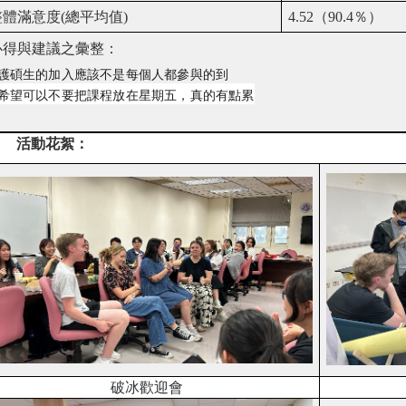
整體滿意度
(
總平均值
)
4.52
（
90.4
％）
心得與建議之彙整：
護碩生的加入應該不是每個人都參與的到
希望可以不要把課程放在星期五，真的有點累
活動花絮：
破冰歡迎會