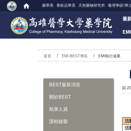
藥學系
香粧品學系
天然藥物研究所
毒理學碩/博
:::
:::
最
EM
首頁
EMI-BEST專區
EMI執行成果
:::
BEST最新消息
2
關於BEST
執掌人員
課程錄製
活
活