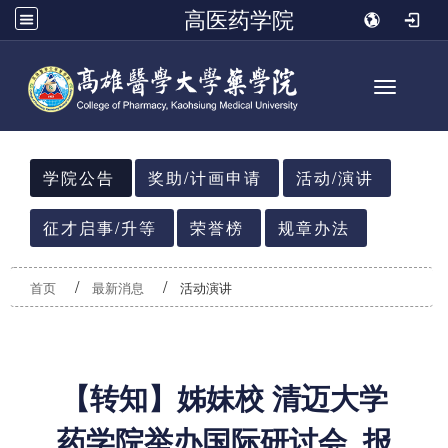
高医药学院
Toggle n
:::
学院公告
奖助/计画申请
活动/演讲
征才启事/升等
荣誉榜
规章办法
首页
最新消息
活动演讲
【转知】姊妹校 清迈大学
药学院举办国际研讨会_报