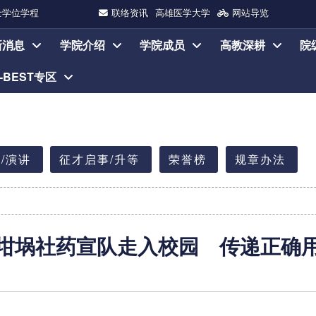
士学位学程
联络资讯
高雄医学大学
网站导览
新消息
学院介绍
学院成员
高教深耕
院
I-BEST专区
/演讲
征才启事/升等
荣誉榜
规章办法
坩埚社药宣队走入校园 传递正确