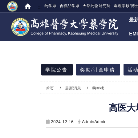
药学系
香粧品学系
天然药物研究所
毒理学硕/博
:::
:::
最
EM
:::
学院公告
奖助/计画申请
活动
首页
最新消息
荣誉榜
高医大
2024-12-16
AdminAdmin