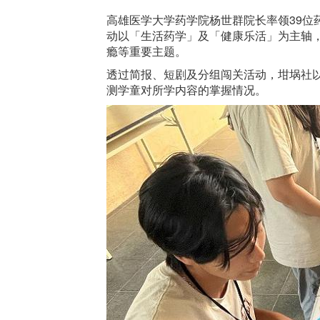
高雄医学大学药学院杨世群院长率领39位药
动以「生活药学」及「健康乐活」为主轴
瘾等重要主题。
透过简报、短剧及分组闯关活动，坩埚社
测学童对所学内容的掌握情况。