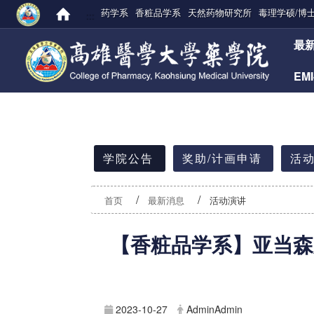
药学系
香粧品学系
天然药物研究所
毒理学硕/博
:::
:::
最
EM
:::
学院公告
奖助/计画申请
活动
首页
最新消息
活动演讲
【香粧品学系】亚当
2023-10-27
AdminAdmin