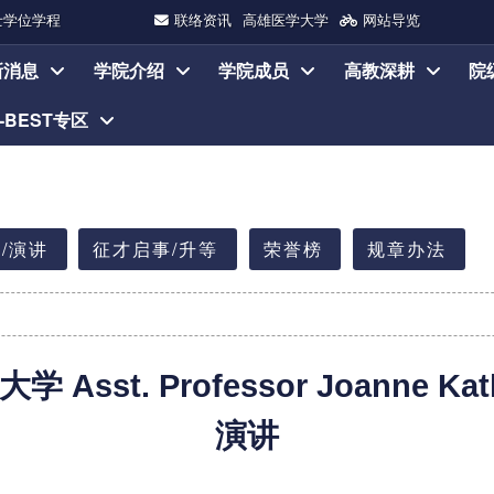
士学位学程
联络资讯
高雄医学大学
网站导览
新消息
学院介绍
学院成员
高教深耕
院
I-BEST专区
/演讲
征才启事/升等
荣誉榜
规章办法
森大学
Asst. Professor
Joanne Ka
演讲