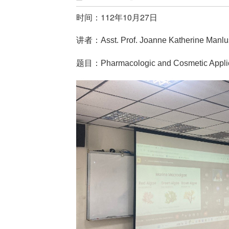
时间：112年10月27日
讲者：
Asst. Prof. Joanne Katherine Manl
题目：
Pharmacologic and Cosmetic Applica