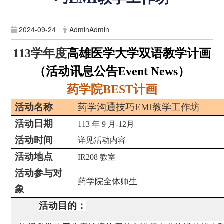
2024-09-24
AdminAdmin
学年度
高雄医学大学双语教学计画
113
（活动讯息公告
）
Event News
药学院
计画
BEST
活动名称
药学沟通技巧
EMI
教学工作坊
活动日期
113
年
9
月
-12
月
活动时间
详见活动内容
活动地点
IR208
教室
活动参与对
药学院全体师生
象
活动目的：