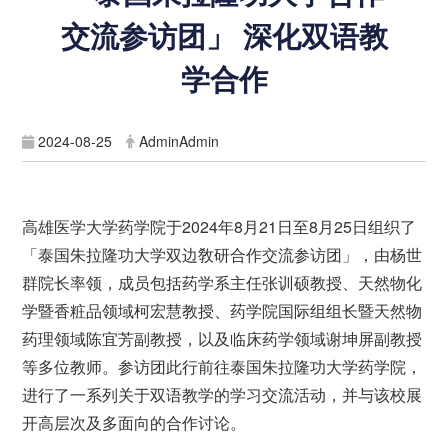
交流参访团」 深化双语教
学合作
2024-08-25
AdminAdmin
高雄医学大学药学院于2024年8月21日至8月25日组织了
「泰国朱拉隆功大学双边敎研合作交流参访团」，由杨世
群院长率领，成员包括药学系主任张训硕教授、天然物化
学暨香粧品领域柯宏慧教授、药学院国际组组长暨天然物
药理领域陈宜芳副教授，以及临床药学领域谢坤屏副教授
等多位教师。参访团此行前往泰国朱拉隆功大学药学院，
进行了一系列关于双语教学的学习交流活动，并与该校展
开高层次及多面向的合作讨论。