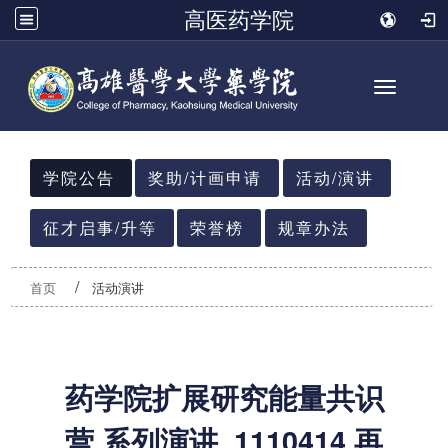
高医药学院
Toggle n
:::
学院公告
奖助/计画申请
活动/演讲
征才启事/升等
荣誉榜
规章办法
首页
活动演讲
药学院扩展研究能量共识
营 系列演讲_1110414 再