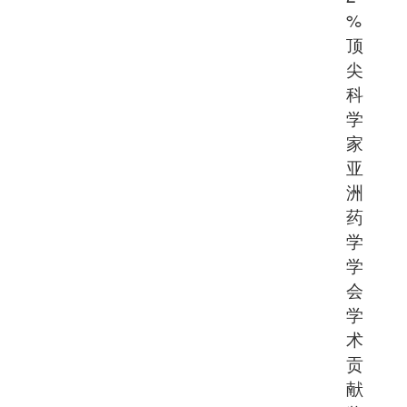
%
顶
尖
科
学
家
亚
洲
药
学
学
会
学
术
贡
献