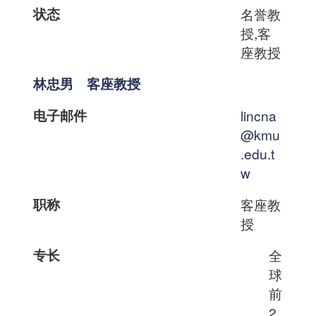
状态
名誉教
授,客
座教授
林忠男 客座教授
电子邮件
lincna
@kmu
.edu.t
w
职称
客座教
授
专长
全
球
前
2