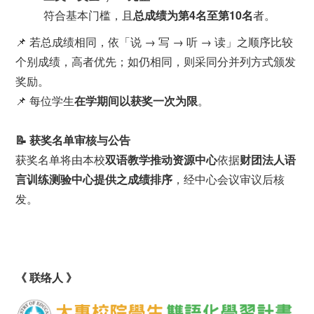
符合基本门槛，且
总成绩为第4名至第10名
者。
📌 若总成绩相同，依「说 → 写 → 听 → 读」之顺序比较
个别成绩，高者优先；如仍相同，则采同分并列方式颁发
奖励。
📌 每位学生
在学期间以获奖一次为限
。
📝
获奖名单审核与公告
获奖名单将由本校
双语教学推动资源中心
依据
财团法人语
言训练测验中心提供之成绩排序
，经中心会议审议后核
发。
《 联络人 》