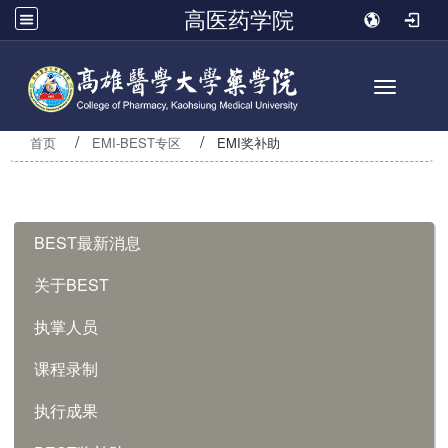
高医药学院
Toggle n
首页
EMI-BEST专区
EMI奖补助
:::
BEST最新消息
关于BEST
执掌人员
课程录制
执行成果