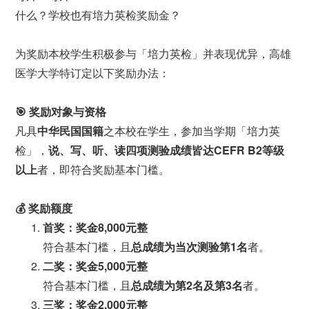
什么？学校也有培力英检奖励金？
为奖励本校学生积极参与「培力英检」并表现优异，高雄
医学大学特订定以下奖励办法：
🎯
奖励对象与资格
凡具
中华民国国籍
之本校在学生，参加当学期「培力英
检」，
说、写、听、读四项测验成绩皆达CEFR B2等级
以上
者，即符合奖励基本门槛。
💰
奖励额度
首奖：奖金8,000元整
符合基本门槛，且
总成绩为当次测验第1名
者。
二奖：奖金5,000元整
符合基本门槛，且
总成绩为第2名及第3名
者。
三奖：奖金2,000元整