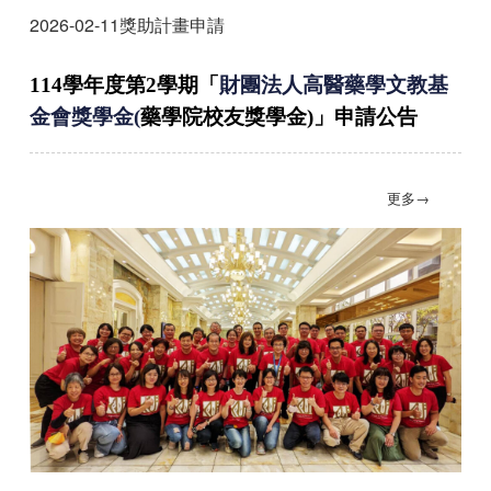
2026-02-11
獎助計畫申請
114
學年度第
2
學期
「
財團法人高醫藥學文教基
金會獎學金(
藥學院校友獎學金
)
」
申請公告
更多→