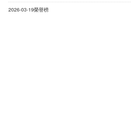
2026-03-19
榮譽榜
高醫大雙社團旗津出擊！藥宣營隊深耕學童用
藥安全
2026-01-20
榮譽榜
114年財團法人高醫藥學文教基金會捐款芳名
錄&獎助清冊
2025-08-22
榮譽榜
中藥材進口拓管道 衛福部推印度藥用植物調
查