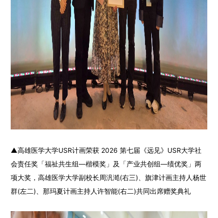
▲
高雄医学大学USR计画荣获 2026 第七届《远见》USR大学社
会责任奖「福祉共生组—楷模奖」及「产业共创组—绩优奖」两
项大奖，高雄医学大学副校长周汎澔(右三)、旗津计画主持人杨世
群(左二)、那玛夏计画主持人许智能(右二)共同出席赠奖典礼