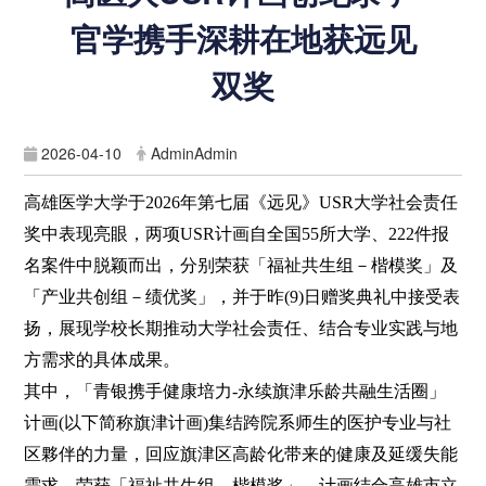
官学携手深耕在地获远见
双奖
2026-04-10
AdminAdmin
高雄医学大学于2026年第七届《远见》USR大学社会责任
奖中表现亮眼，两项USR计画自全国55所大学、222件报
名案件中脱颖而出，分别荣获「福祉共生组－楷模奖」及
「产业共创组－绩优奖」，并于昨(9)日赠奖典礼中接受表
扬，展现学校长期推动大学社会责任、结合专业实践与地
方需求的具体成果。
其中，「青银携手健康培力-永续旗津乐龄共融生活圈」
计画(以下简称旗津计画)集结跨院系师生的医护专业与社
区夥伴的力量，回应旗津区高龄化带来的健康及延缓失能
需求，荣获「福祉共生组—楷模奖」。计画结合高雄市立