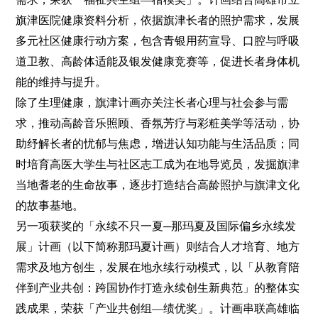
旗津医院健康资料分析，依据旗津长者的照护需求，发展
多元社区健康行动方案，包含青银用药宣导、口腔与呼吸
道卫教、高龄体适能及银发健康竞赛等，促进长者身体机
能的维持与提升。
除了生理健康，旗津计画亦关注长者心理与社会参与需
求，推动高龄音乐照顾、香氛芳疗与彩粧美学等活动，协
助纾解长者的忧郁与焦虑，增进认知功能与生活品质；同
时培育高医大学生与社区志工成为在地导览员，发掘旗津
当地耆老的生命故事，逐步打造结合高龄照护与旗津文化
的故事基地。
另一项获奖的「永续不只一夏─那玛夏及国际偏乡永续发
展」计画（以下简称那玛夏计画）则结合人才培育、地方
需求及地方创生，发展在地永续行动模式，以「从教育陪
伴到产业共创：跨国协作打造永续创生新典范」的整体实
践成果，荣获「产业共创组—绩优奖」。计画串联高雄临