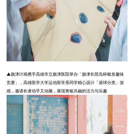
▲
旗津计画携手高雄市立旗津医院举办「旗津长照岛杯银发趣味
竞赛」，高雄医学大学运动医学系同学精心设计「滚球分类」游
戏，邀请长者动手又动脑，展现青银共融的活力与乐趣