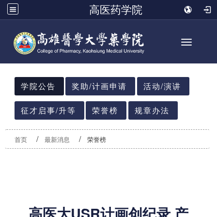
高医药学院
Toggle n
:::
学院公告
奖助/计画申请
活动/演讲
征才启事/升等
荣誉榜
规章办法
首页
最新消息
荣誉榜
高医大USR计画创纪录 产