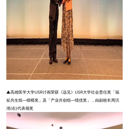
▲
高雄医学大学USR计画荣获《远见》USR大学社会责任奖「福
祉共生组—楷模奖」及「产业共创组—绩优奖」，由副校长周汎
澔(右)代表领奖