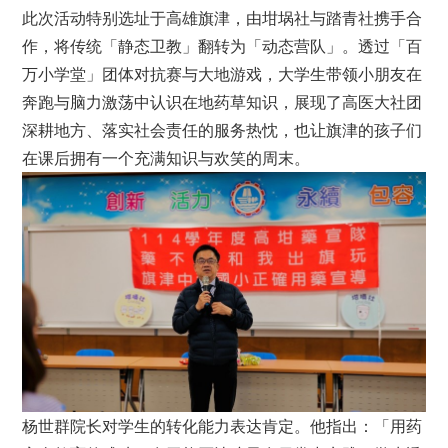
此次活动特别选址于高雄旗津，由坩埚社与踏青社携手合
作，将传统「静态卫教」翻转为「动态营队」。透过「百
万小学堂」团体对抗赛与大地游戏，大学生带领小朋友在
奔跑与脑力激荡中认识在地药草知识，展现了高医大社团
深耕地方、落实社会责任的服务热忱，也让旗津的孩子们
在课后拥有一个充满知识与欢笑的周末。
杨世群院长对学生的转化能力表达肯定。他指出：「用药