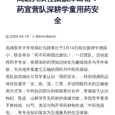
药宣营队深耕学童用药安
全
2026-03-19
AdminAdmin
高雄医学大学坩埚社与踏青社于3月14日前往旗津中洲国
小，联合举办「药不药和我出旗玩！」一日营队。活动发
挥药学专业，将艰深的药理知识转化为趣味闯关与手作体
验，为当地学童建立正确的用药与中医药基础。
营队由坩埚社引导学童认识「用药安全」，特别强调药品
保存应避开「光、热、湿」三害，并说明眼药水的正确使
用方式等；中药知识部分则和踏青社合作，带领孩子认识
枸杞、陈皮、山楂等常见药材的保健功效，并指导学童亲
手将桂枝、白芍、羌活与荆芥等药材制作成「中药泡澡
包」，将专业知识落实为五感兼具的生活体验。