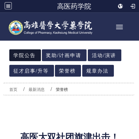
高医药学院
Toggle n
:::
学院公告
奖助/计画申请
活动/演讲
征才启事/升等
荣誉榜
规章办法
首页
最新消息
荣誉榜
高医大双社团旗津出击！