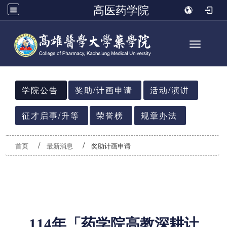
高医药学院
Toggle n
:::
学院公告
奖助/计画申请
活动/演讲
征才启事/升等
荣誉榜
规章办法
首页
最新消息
奖助计画申请
114
年「药学院高教深耕计