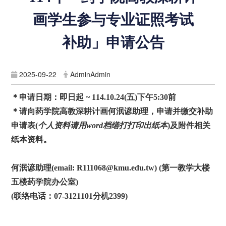
画学生参与专业证照考试
补助」申请公告
2025-09-22
AdminAdmin
＊申请日期：即日起
~ 114.10.24(
五
)
下午
5:30
前
＊请向药学院高教深耕计画何泯谚助理，申请并缴交补助
申请表
(
个人资料请用
word
档缮打打印出纸本
)
及附件相关
纸本资料。
何泯谚助理
(email: R111068@kmu.edu.tw) (
第一教学大楼
五楼药学院办公室
)
(
联络电话：
07-3121101
分机
2399)