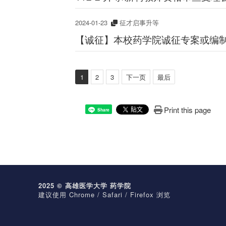
2024-01-23
征才启事升等
【诚征】本校药学院诚征专案或编制内助
1
2
3
下一页
最后
Print this page
Share
2025 © 高雄医学大学 药学院
建议使用 Chrome / Safari / Firefox 浏览