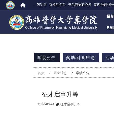
药学系
香粧品学系
天然药物研究所
毒理学硕/博
:::
:::
最
EM
:::
学院公告
奖助/计画申请
活动
首页
最新消息
学院公告
征才启事升等
2026-06-24
征才启事升等