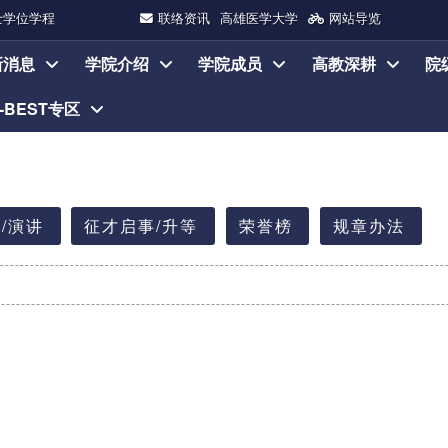
士学位学程
联络资讯
高雄医学大学
网站导览
新消息
学院介绍
学院成员
高教深耕
院
I-BEST专区
/演讲
征才启事/升等
荣誉榜
规章办法