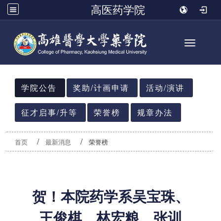
高医药学院
Toggle n
:::
学院公告
奖助/计画申请
活动/演讲
征才启事/升等
荣誉榜
规章办法
首页
最新消息
荣誉榜
贺！本院药学系吴宝珠、
王俊棋、林宏粮、张训