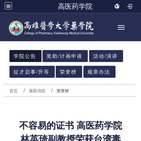
高医药学院
Toggle n
:::
学院公告
奖助/计画申请
活动/演讲
征才启事/升等
荣誉榜
规章办法
首页
最新消息
荣誉榜
不容易的证书 高医药学院
林英琦副教授荣获台湾毒