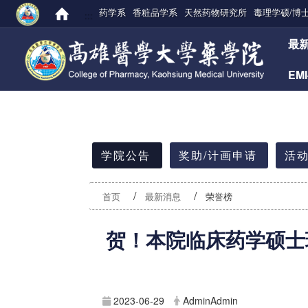
药学系
香粧品学系
天然药物研究所
毒理学硕/博
:::
:::
最
EM
:::
学院公告
奖助/计画申请
活动
首页
最新消息
荣誉榜
贺！本院临床药学硕士班
2023-06-29
AdminAdmin