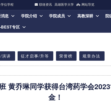
士学位学程
联络资讯
高雄医学大学
网站导览
新消息
学院介绍
学院成员
高教深耕
院
I-BEST专区
/演讲
征才启事/升等
荣誉榜
规章办法
 黄乔琳同学获得台湾药学会2023世
金！