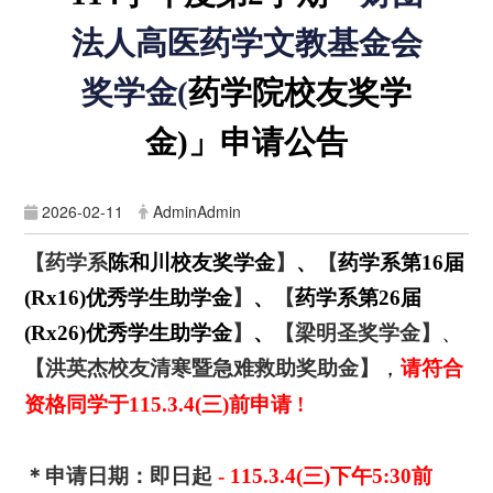
法人高医药学文教基金会
奖学金(
药学院校友奖学
金
)
」
申请公告
2026-02-11
AdminAdmin
【药学系
陈和川校友奖学金
】
、
【
药学系第
16
届
(Rx16)
优秀学生助学金
】
、
【
药学系第
26
届
(Rx26)
优秀学生助学金
】
、
【梁明圣奖学金】
、
【洪英杰校友清寒暨急难救助奖助金】
，
请符合
资格同学于
115.3.4(
三
)
前申请
!
＊申请日期
：即日起
- 115.3.4(
三
)
下午
5:30
前