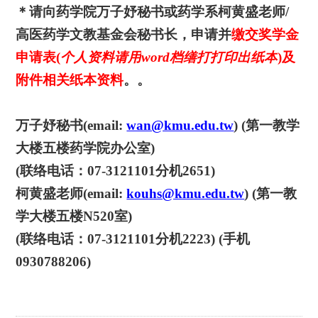
＊请向药学院万子妤秘书或药学系柯黄盛老师
/
高医药学文教基金会秘书长
，
申请并
缴交奖学金
申请表
(
个人资料请用
w
ord
档缮打打印出纸本
)
及
附件相关纸本资料
。
。
万子妤秘书
(email:
wan@kmu.edu.tw
) (
第一教学
大楼五楼药学院办公室
)
(
联络电话：
07-3121101
分机
2651)
柯黄盛老师
(email:
kouhs@kmu.edu.tw
) (
第一教
学大楼五楼
N520
室
)
(
联络电话：
07-3121101
分机
2223) (
手机
0930788206)