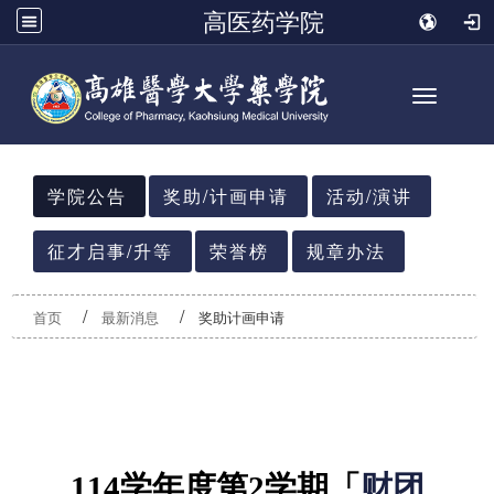
高医药学院
Toggle n
:::
学院公告
奖助/计画申请
活动/演讲
征才启事/升等
荣誉榜
规章办法
首页
最新消息
奖助计画申请
114
学年度第
2
学期
「
财团