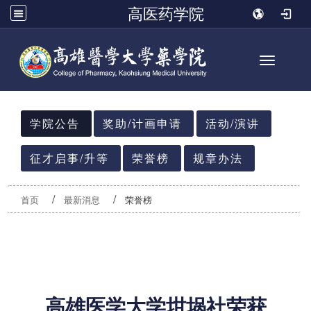
高医药学院
Toggle n
:::
学院公告
奖助/计画申请
活动/演讲
征才启事/升等
荣誉榜
规章办法
首页
最新消息
荣誉榜
高雄医学大学坩埚社荣获