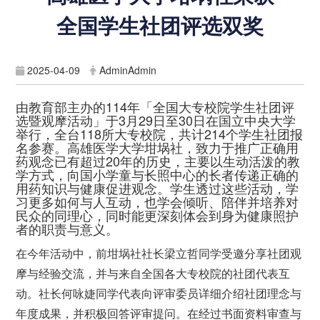
全国学生社团评选双奖
2025-04-09
AdminAdmin
由教育部主办的114年「全国大专校院学生社团评
选暨观摩活动」于3月29日至30日在国立中央大学
举行，全台118所大专校院，共计214个学生社团报
名参赛。高雄医学大学坩埚社，致力于推广正确用
药观念已有超过20年的历史，主要以生动活泼的教
学方式，向国小学童与长照中心的长者传递正确的
用药知识与健康促进观念。学生透过这些活动，学
习更多如何与人互动，也学会倾听、陪伴并培养对
民众的同理心，同时能更深刻体会到身为健康照护
者的职责与意义。
在今年活动中，前坩埚社社长梁立哲同学受邀分享社团观
摩与经验交流，并与来自全国各大专校院的社团代表互
动。社长何咏婕同学代表向评审委员详细介绍社团理念与
年度成果，并积极回答评审提问。在经过书面资料审查与