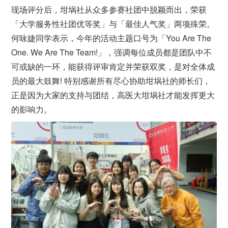
现场评分后，坩埚社从众多参赛社团中脱颖而出，荣获
「大学服务性社团优等奖」与「最佳人气奖」两项殊荣。
何咏婕同学表示，今年的活动主题口号为「You Are The
One. We Are The Team!」，强调每位成员都是团队中不
可或缺的一环，能获得评审肯定并荣获双奖，是对全体成
员的最大鼓舞! 特别感谢所有尽心协助坩埚社的师长们，
正是因为大家的支持与团结，高医大坩埚社才能发挥更大
的影响力。