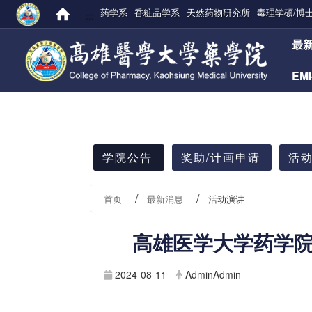
药学系
香粧品学系
天然药物研究所
毒理学硕/博
:::
:::
最
EM
:::
学院公告
奖助/计画申请
活动
首页
最新消息
活动演讲
高雄医学大学药学院
2024-08-11
AdminAdmin