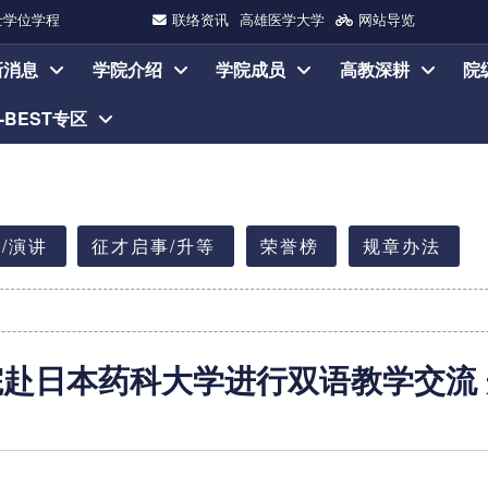
士学位学程
联络资讯
高雄医学大学
网站导览
新消息
学院介绍
学院成员
高教深耕
院
I-BEST专区
/演讲
征才启事/升等
荣誉榜
规章办法
赴日本药科大学进行双语教学交流