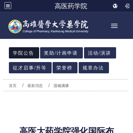
高医药学院
Toggle n
:::
学院公告
奖助/计画申请
活动/演讲
征才启事/升等
荣誉榜
规章办法
首页
最新消息
活动演讲
高医大药学院强化国际布