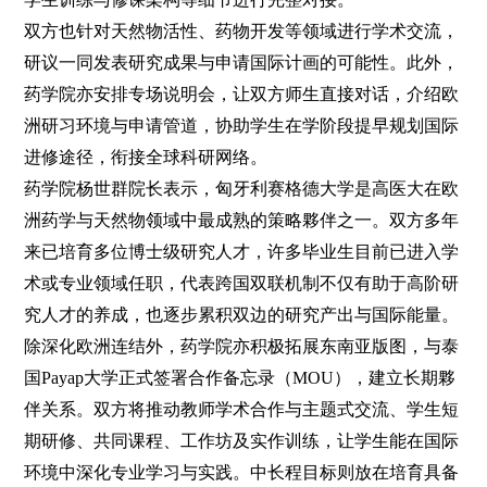
双方也针对天然物活性、药物开发等领域进行学术交流，
研议一同发表研究成果与申请国际计画的可能性。此外，
药学院亦安排专场说明会，让双方师生直接对话，介绍欧
洲研习环境与申请管道，协助学生在学阶段提早规划国际
进修途径，衔接全球科研网络。
药学院杨世群院长表示，匈牙利赛格德大学是高医大在欧
洲药学与天然物领域中最成熟的策略夥伴之一。双方多年
来已培育多位博士级研究人才，许多毕业生目前已进入学
术或专业领域任职，代表跨国双联机制不仅有助于高阶研
究人才的养成，也逐步累积双边的研究产出与国际能量。
除深化欧洲连结外，药学院亦积极拓展东南亚版图，与泰
国Payap大学正式签署合作备忘录（MOU），建立长期夥
伴关系。双方将推动教师学术合作与主题式交流、学生短
期研修、共同课程、工作坊及实作训练，让学生能在国际
环境中深化专业学习与实践。中长程目标则放在培育具备