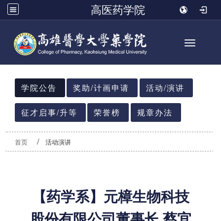
高医药学院
Toggle n
:::
学院公告
奖助/计画申请
活动/演讲
征才启事/升等
荣誉榜
规章办法
首页
活动演讲
【药学系】元樟生物科技
股份有限公司董事长 蔡宜