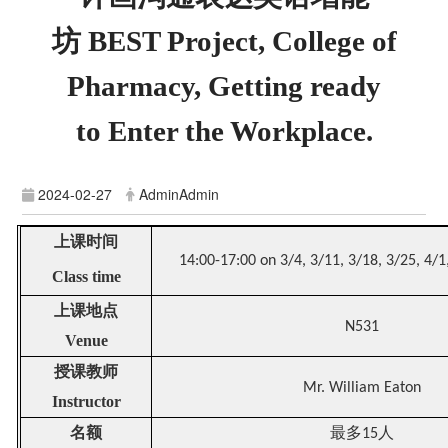
坊
BEST Project, College of
Pharmacy,
Getting ready
to Enter the Workplace.
2024-02-27
AdminAdmin
上课时间
14:00-17:00 on 3/4, 3/11, 3/18, 3/25, 4/1
Class time
上课地点
N531
Venue
授课教师
Mr. William Eaton
Instructor
名额
最多
人
15