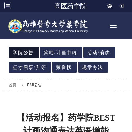
高医药学院
Toggle n
:::
学院公告
奖助/计画申请
活动/演讲
征才启事/升等
荣誉榜
规章办法
首页
EMI公告
【活动报名】药学院BEST
计画沟通表达英语增能