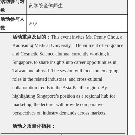
活动参与对
药学院全体师生
象
活动参与人
20
人
数
活动重点及目的：
This event invites Ms. Penny Chou, a
Kaohsiung Medical University – Department of Fragrance
and Cosmetic Science alumna, currently working in
Singapore, to share insights into career opportunities in
Taiwan and abroad. The session will focus on emerging
roles in the related industries, and cross-cultural
collaboration trends in the Asia-Pacific region. By
highlighting Singapore’s position as a regional hub for
marketing, the lecturer will provide comparative
perspectives on industry demands across markets.
活动之质量化指标：