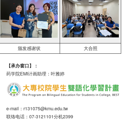
颁发感谢状
大合照
【承办窗口】：
药学院EMI计画助理：叶雅婷
e-mail：r131075@kmu.edu.tw
联络电话：07-3121101分机2399