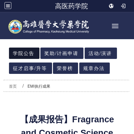
高医药学院
Toggle n
:::
学院公告
奖助/计画申请
活动/演讲
征才启事/升等
荣誉榜
规章办法
首页
EMI执行成果
【成果报告】Fragrance
and Cosmetic Science