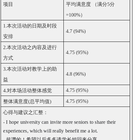
项目
平均满意度
（满分
5
分
=100%
）
1.
本次活动的日期及时段
4.7 (94%)
安排
2.
本次活动之内容及进行
4.75 (95%)
方式
3.
本次活动对教学上的助
4.8 (96%)
益
4.75 (95%)
4.
对本场活动整体感觉
4.75 (95%)
整体满意度
(
总平均值
)
心得与建议之汇整：
-
I hope university can invite more seniors to share their
experiences, which will really benefit me a lot.
-
超讚的！希望以后多多请学长姐回来分享